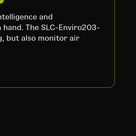
C
ntelligence and
n hand. The SLC-Enviro203-
g, but also monitor air